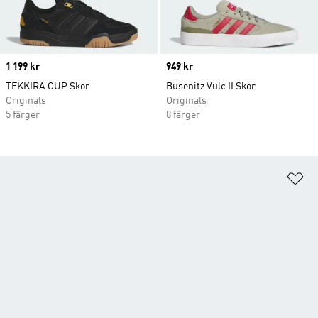
Price
1 199 kr
Price
949 kr
TEKKIRA CUP Skor
Busenitz Vulc II Skor
Originals
Originals
5 färger
8 färger
Lä