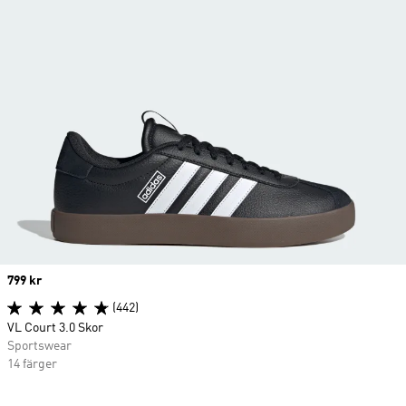
Price
799 kr
(442)
VL Court 3.0 Skor
Sportswear
14 färger