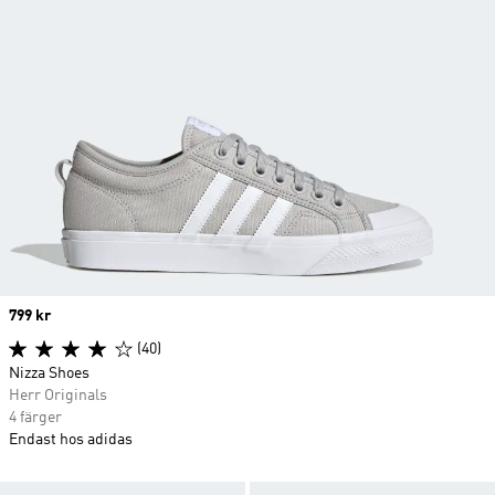
Price
799 kr
(40)
Nizza Shoes
Herr Originals
4 färger
Endast hos adidas