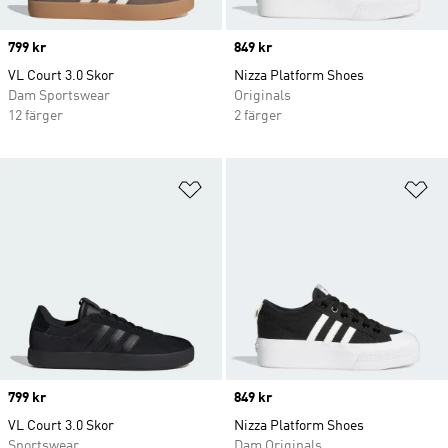
Price
799 kr
Price
849 kr
VL Court 3.0 Skor
Nizza Platform Shoes
Dam Sportswear
Originals
12 färger
2 färger
Lägg till på önskelistan
Lä
Price
799 kr
Price
849 kr
VL Court 3.0 Skor
Nizza Platform Shoes
Sportswear
Dam Originals