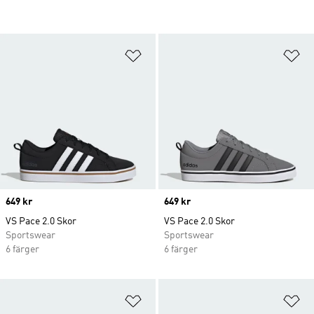
Lägg till på önskelistan
Lä
Price
649 kr
Price
649 kr
VS Pace 2.0 Skor
VS Pace 2.0 Skor
Sportswear
Sportswear
6 färger
6 färger
Lägg till på önskelistan
Lä