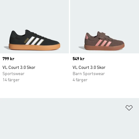
Price
799 kr
Price
549 kr
VL Court 3.0 Skor
VL Court 3.0 Skor
Sportswear
Barn Sportswear
14 färger
4 färger
Lä