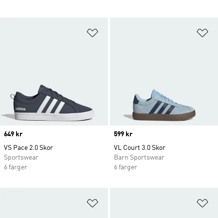
Lägg till på önskelistan
Lä
Price
649 kr
Price
599 kr
VS Pace 2.0 Skor
VL Court 3.0 Skor
Sportswear
Barn Sportswear
6 färger
6 färger
Lägg till på önskelistan
Lä