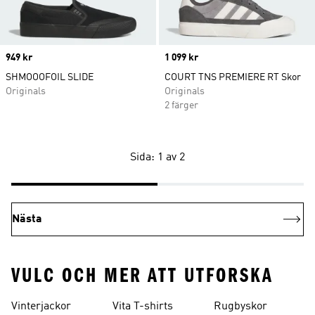
Price
949 kr
Price
1 099 kr
SHMOOOFOIL SLIDE
COURT TNS PREMIERE RT Skor
Originals
Originals
2 färger
Sida: 1 av 2
Nästa
VULC OCH MER ATT UTFORSKA
Vinterjackor
Vita T-shirts
Rugbyskor