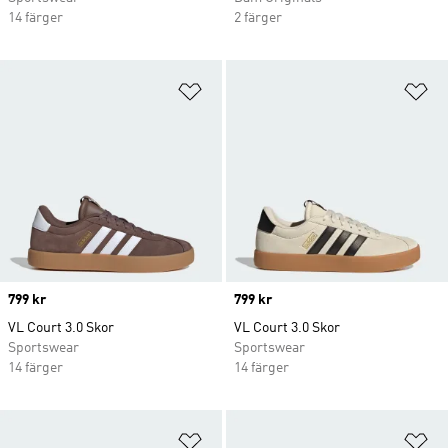
14 färger
2 färger
Lägg till på önskelistan
Lä
Price
799 kr
Price
799 kr
VL Court 3.0 Skor
VL Court 3.0 Skor
Sportswear
Sportswear
14 färger
14 färger
Lägg till på önskelistan
Lä