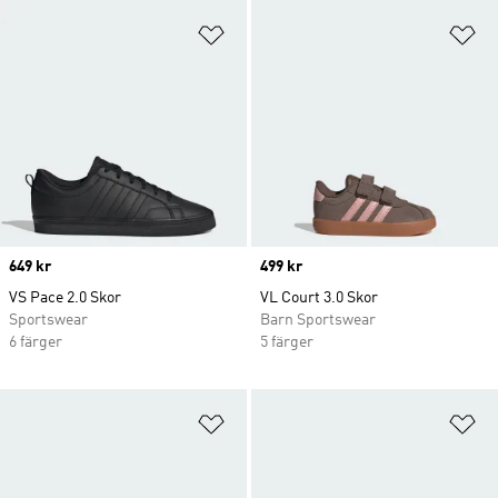
Lägg till på önskelistan
Lä
Price
649 kr
Price
499 kr
VS Pace 2.0 Skor
VL Court 3.0 Skor
Sportswear
Barn Sportswear
6 färger
5 färger
Lägg till på önskelistan
Lä