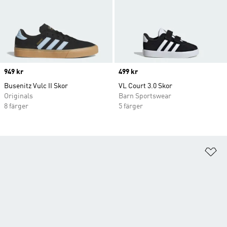
Price
949 kr
Price
499 kr
Busenitz Vulc II Skor
VL Court 3.0 Skor
Originals
Barn Sportswear
8 färger
5 färger
Lä