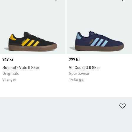
Price
949 kr
Price
799 kr
Busenitz Vulc II Skor
VL Court 3.0 Skor
Originals
Sportswear
8 färger
14 färger
Lä