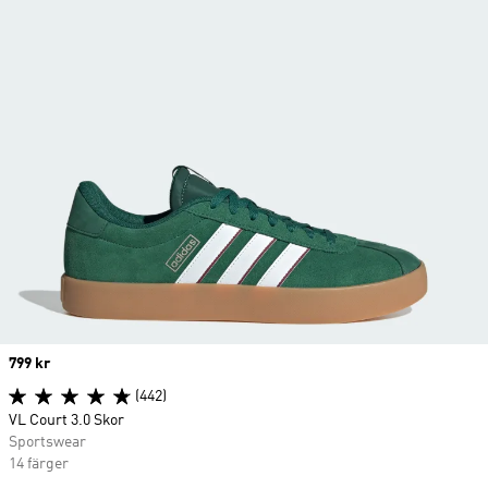
Price
799 kr
(442)
VL Court 3.0 Skor
Sportswear
14 färger