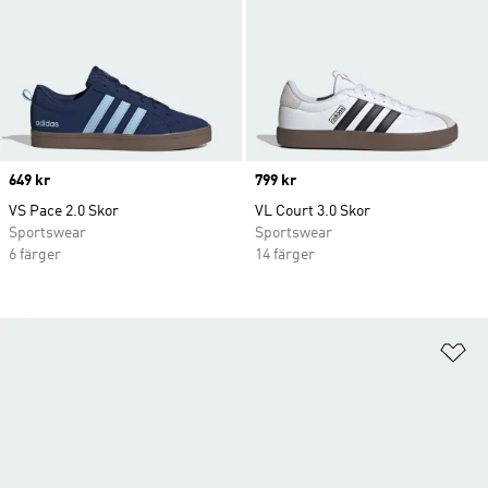
Price
649 kr
Price
799 kr
VS Pace 2.0 Skor
VL Court 3.0 Skor
Sportswear
Sportswear
6 färger
14 färger
Lä