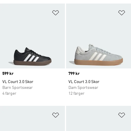
Lägg till på önskelistan
Lä
Price
599 kr
Price
799 kr
VL Court 3.0 Skor
VL Court 3.0 Skor
Barn Sportswear
Dam Sportswear
4 färger
12 färger
Lägg till på önskelistan
Lä