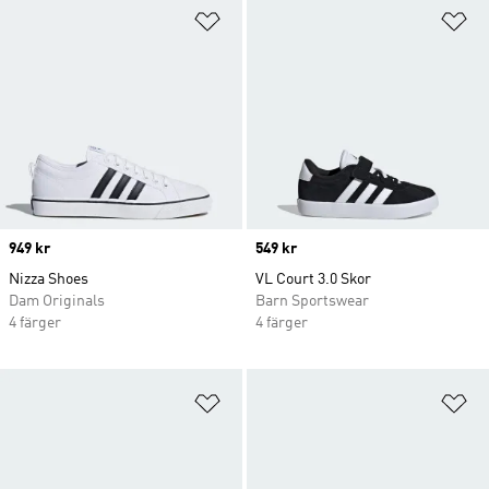
Lägg till på önskelistan
Lä
Price
949 kr
Price
549 kr
Nizza Shoes
VL Court 3.0 Skor
Dam Originals
Barn Sportswear
4 färger
4 färger
Lägg till på önskelistan
Lä