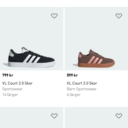
Lägg till på önskelistan
Lä
Price
799 kr
Price
599 kr
VL Court 3.0 Skor
VL Court 3.0 Skor
Sportswear
Barn Sportswear
14 färger
6 färger
Lägg till på önskelistan
Lä