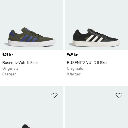
Price
949 kr
Price
949 kr
Busenitz Vulc II Skor
BUSENITZ VULC II Skor
Originals
Originals
8 färger
8 färger
Lägg till på önskelistan
Lä