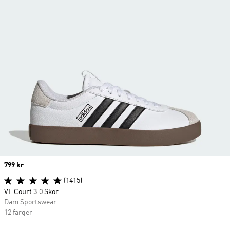
Price
799 kr
(1415)
VL Court 3.0 Skor
Dam Sportswear
12 färger