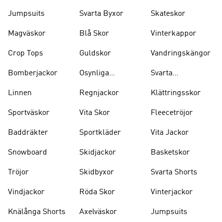
Jumpsuits
Svarta Byxor
Skateskor
Magväskor
Blå Skor
Vinterkappor
Crop Tops
Guldskor
Vandringskängor
Bomberjackor
Osynliga
Svarta
Strumpor
Ryggsäckar
Linnen
Regnjackor
Klättringsskor
Sportväskor
Vita Skor
Fleecetröjor
Baddräkter
Sportkläder
Vita Jackor
Snowboard
Skidjackor
Basketskor
Tröjor
Skidbyxor
Svarta Shorts
Vindjackor
Röda Skor
Vinterjackor
Knälånga Shorts
Axelväskor
Jumpsuits