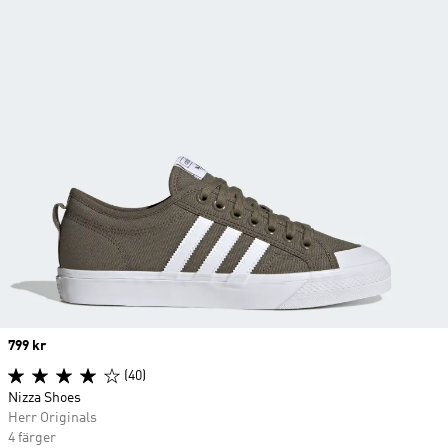
Price
799 kr
(40)
Nizza Shoes
Herr Originals
4 färger