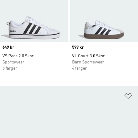
Price
649 kr
Price
599 kr
VS Pace 2.0 Skor
VL Court 3.0 Skor
Sportswear
Barn Sportswear
6 färger
4 färger
Lä