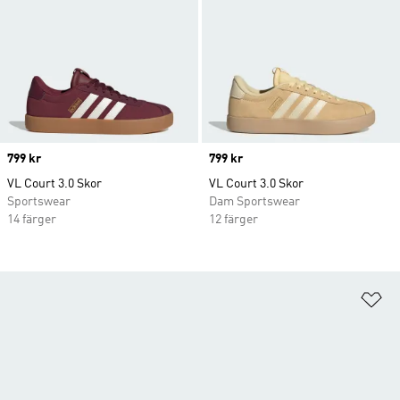
Price
799 kr
Price
799 kr
VL Court 3.0 Skor
VL Court 3.0 Skor
Sportswear
Dam Sportswear
14 färger
12 färger
Lä