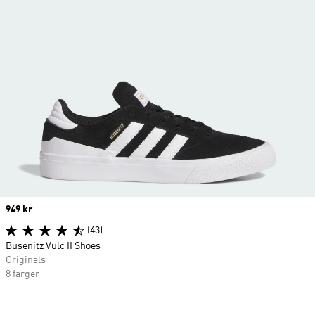
Price
949 kr
(43)
Busenitz Vulc II Shoes
Originals
8 färger