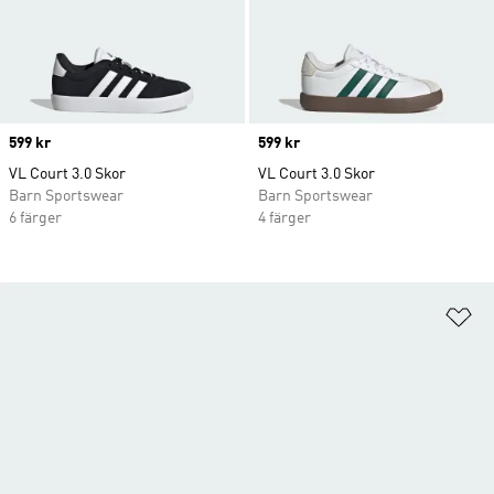
Price
599 kr
Price
599 kr
VL Court 3.0 Skor
VL Court 3.0 Skor
Barn Sportswear
Barn Sportswear
6 färger
4 färger
Lä