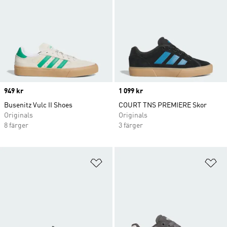
Price
949 kr
Price
1 099 kr
Busenitz Vulc II Shoes
COURT TNS PREMIERE Skor
Originals
Originals
8 färger
3 färger
Lägg till på önskelistan
Lä