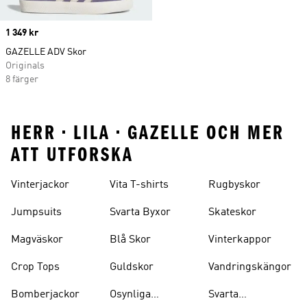
Price
1 349 kr
GAZELLE ADV Skor
Originals
8 färger
HERR • LILA • GAZELLE OCH MER
ATT UTFORSKA
Vinterjackor
Vita T-shirts
Rugbyskor
Jumpsuits
Svarta Byxor
Skateskor
Magväskor
Blå Skor
Vinterkappor
Crop Tops
Guldskor
Vandringskängor
Bomberjackor
Osynliga
Svarta