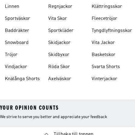
Strumpor
Ryggsäckar
Linnen
Regnjackor
Klättringsskor
Sportväskor
Vita Skor
Fleecetröjor
Baddräkter
Sportkläder
Tyngdlyftningsskor
Snowboard
Skidjackor
Vita Jackor
Tröjor
Skidbyxor
Basketskor
Vindjackor
Röda Skor
Svarta Shorts
Knälånga Shorts
Axelväskor
Vinterjackor
YOUR OPINION COUNTS
We strive to serve you better and appreciate your feedback
Tillbaka till toppen