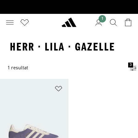
1
HERR · LILA · GAZELLE
3
1 resultat
Lägg till på önskelistan