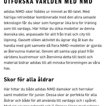
UTFORSKA VÄRLDEN MED NMD
adidas NMD-skor föddes ur minnet av 80-talet. Med
härliga retrovibbar kombinerade med den allra senaste
teknologin får du skor som fungerar lika bra för träning
som till vardags. Här hittar du olika modeller av denna
ikoniska sko, anpassade för allt från trail och city till
löpning. Oavsett vilken aktivitet du ägnar dig åt kan du
handla med gott samvete då flera NMD-modeller är gjorda
av återvunna material. Genom att samla upp plast från
världens kustremsor och återvinna detta till textil och
material bidrar adidas till att minska föroreningen av våra
hav.
Skor för alla åldrar
Här hittar du både adidas NMD damskor och herrskor
samt modeller för junior. Dessa skor är perfekta för alla
åldrar och både för att använda till vardags och i spåret.