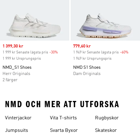
Sale price
1 399,30 kr
Sale price
779,60 kr
1 999 kr Senaste lägsta pris
-30%
Discount
1 949 kr Senaste lägsta pris
-60%
Discou
1 999 kr Ursprungspris
1 949 kr Ursprungspris
NMD_S1 Shoes
NMD S1 Shoes
Herr Originals
Dam Originals
2 färger
NMD OCH MER ATT UTFORSKA
Vinterjackor
Vita T-shirts
Rugbyskor
Jumpsuits
Svarta Byxor
Skateskor