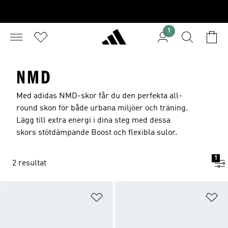
1
NMD
Med adidas NMD-skor får du den perfekta all-
round skon för både urbana miljöer och träning.
Lägg till extra energi i dina steg med dessa
skors stötdämpande Boost och flexibla sulor.
1
2 resultat
Lägg till på önskelistan
Lä