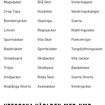
Magväskor
Blå Skor
Vinterkappor
Crop Tops
Guldskor
Vandringskängor
Bomberjackor
Osynliga
Svarta
Strumpor
Ryggsäckar
Linnen
Regnjackor
Klättringsskor
Sportväskor
Vita Skor
Fleecetröjor
Baddräkter
Sportkläder
Tyngdlyftningsskor
Snowboard
Skidjackor
Vita Jackor
Tröjor
Skidbyxor
Basketskor
Vindjackor
Röda Skor
Svarta Shorts
Knälånga Shorts
Axelväskor
Vinterjackor