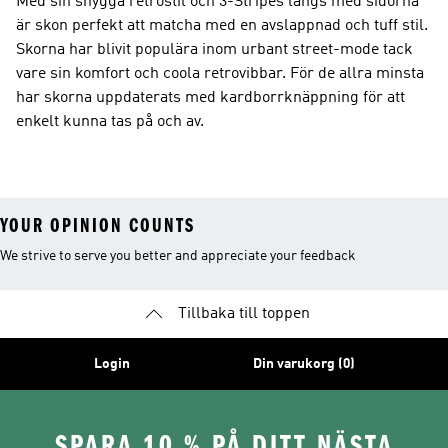
Med sin snygga retrostil och 3-Stripes längs med sidorna
är skon perfekt att matcha med en avslappnad och tuff stil.
Skorna har blivit populära inom urbant street-mode tack
vare sin komfort och coola retrovibbar. För de allra minsta
har skorna uppdaterats med kardborrknäppning för att
enkelt kunna tas på och av.
YOUR OPINION COUNTS
We strive to serve you better and appreciate your feedback
Tillbaka till toppen
Login
Din varukorg (0)
SPARA 10 % PÅ DITT NÄSTA