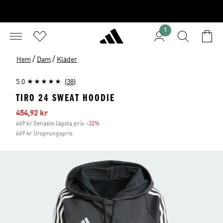
1
/
/
Hem
Dam
Kläder
5.0
(38)
TIRO 24 SWEAT HOODIE
Reapris
454,92 kr
669 kr Senaste lägsta pris
-32%
Rabatt
669 kr Ursprungspris