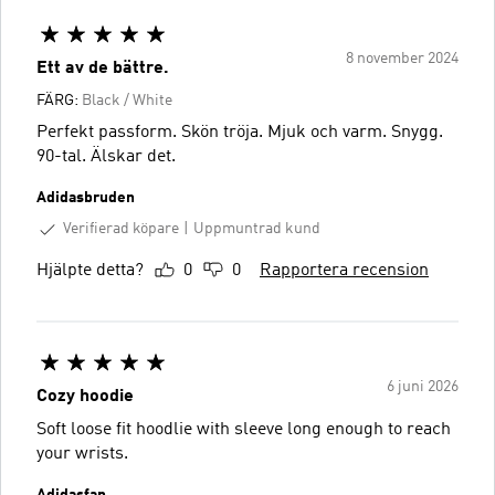
8 november 2024
Ett av de bättre.
FÄRG:
Black / White
Perfekt passform. Skön tröja. Mjuk och varm. Snygg.
90-tal. Älskar det.
Adidasbruden
Verifierad köpare
Uppmuntrad kund
Hjälpte detta?
0
0
Rapportera recension
6 juni 2026
Cozy hoodie
Soft loose fit hoodlie with sleeve long enough to reach
your wrists.
Adidasfan