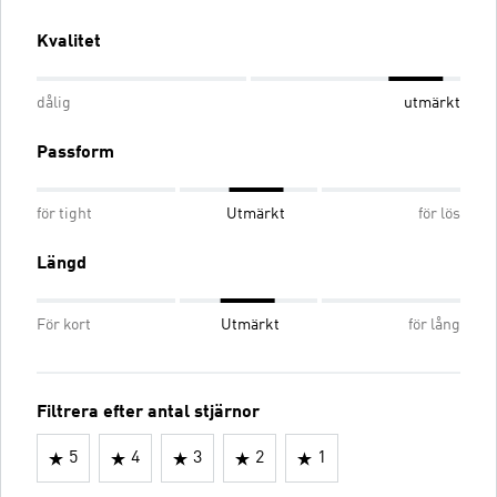
Kvalitet
dålig
utmärkt
Passform
för tight
Utmärkt
för lös
Längd
För kort
Utmärkt
för lång
Filtrera efter antal stjärnor
5
4
3
2
1