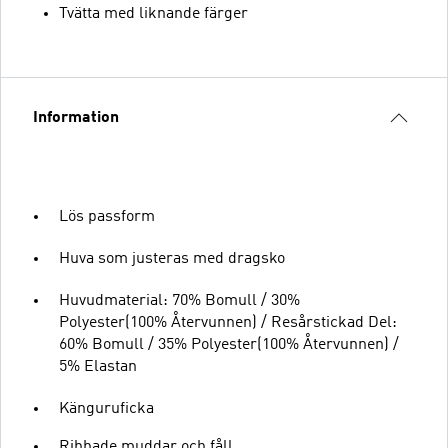
Tvätta med liknande färger
Information
Lös passform
Huva som justeras med dragsko
Huvudmaterial: 70% Bomull / 30%
Polyester(100% Återvunnen) / Resårstickad Del:
60% Bomull / 35% Polyester(100% Återvunnen) /
5% Elastan
Känguruficka
Ribbade muddar och fåll