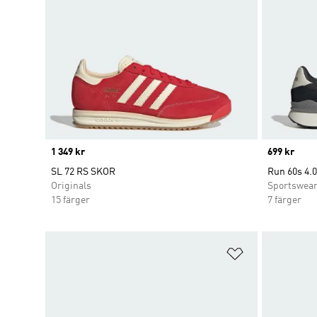
Price
1 349 kr
Price
699 kr
SL 72 RS SKOR
Run 60s 4.0
Originals
Sportswea
15 färger
7 färger
Lägg till på ö