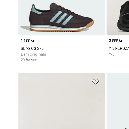
Price
1 199 kr
Price
3 999 kr
SL 72 OG Skor
Y-3 FEROZA
Dam Originals
Y-3
20 färger
Lägg till på ö