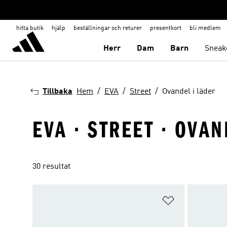
hitta butik
hjälp
beställningar och returer
presentkort
bli medlem
Herr
Dam
Barn
Sneak
Tillbaka
Hem
EVA
Street
Ovandel i läder
EVA · STREET · OVAN
30 resultat
Lägg till på ö