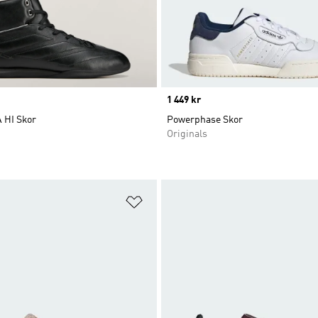
Price
1 449 kr
 HI Skor
Powerphase Skor
Originals
nskelistan
Lägg till på önskelistan