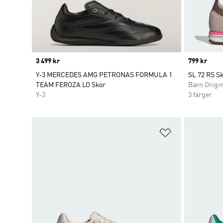
Price
3 499 kr
Price
799 kr
Y-3 MERCEDES AMG PETRONAS FORMULA 1
SL 72 RS S
TEAM FEROZA LO Skor
Barn Origi
Y-3
3 färger
Lägg till på ö