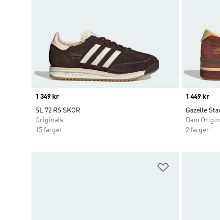
Price
1 349 kr
Price
1 449 kr
SL 72 RS SKOR
Gazelle Sta
Originals
Dam Origin
15 färger
2 färger
Lägg till på ö