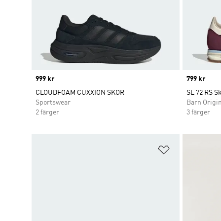
Price
999 kr
Price
799 kr
CLOUDFOAM CUXXION SKOR
SL 72 RS S
Sportswear
Barn Origi
2 färger
3 färger
Lägg till på ö