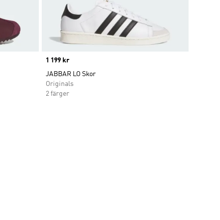
Price
1 199 kr
JABBAR LO Skor
Originals
2 färger