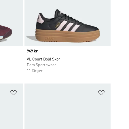
Price
949 kr
VL Court Bold Skor
Dam Sportswear
11 färger
Lägg till på önskelistan
Lägg till p