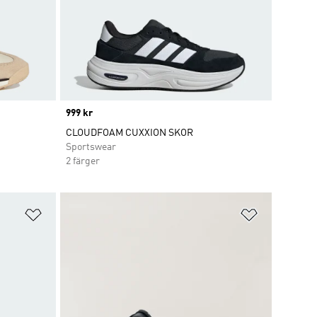
Price
999 kr
CLOUDFOAM CUXXION SKOR
Sportswear
2 färger
Lägg till på önskelistan
Lägg till p