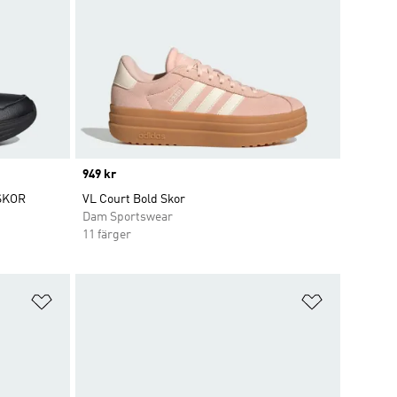
Price
949 kr
SKOR
VL Court Bold Skor
Dam Sportswear
11 färger
Lägg till på önskelistan
Lägg till p