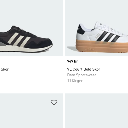
Price
949 kr
 Skor
VL Court Bold Skor
r
Dam Sportswear
11 färger
nskelistan
Lägg till på önskelistan