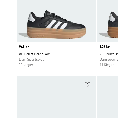
Price
949 kr
Price
949 kr
VL Court Bold Skor
VL Court B
Dam Sportswear
Dam Sport
11 färger
11 färger
Lägg till på ö