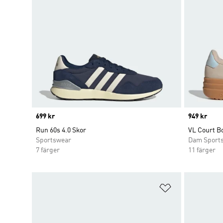
Price
699 kr
Price
949 kr
Run 60s 4.0 Skor
VL Court B
Sportswear
Dam Sport
7 färger
11 färger
Lägg till på ö