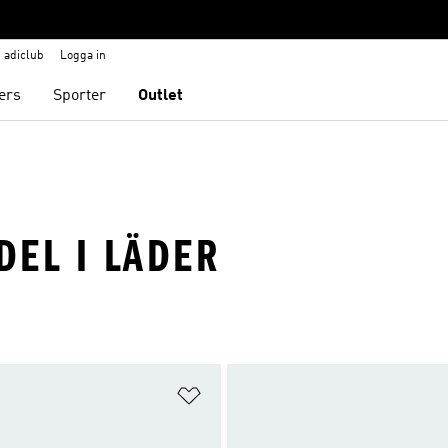
adiclub
Logga in
ers
Sporter
Outlet
DEL I LÄDER
nskelistan
Lägg till på önskelistan