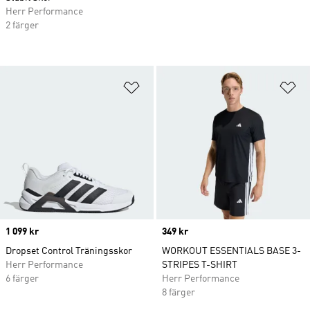
Herr Performance
2 färger
Lägg till på önskelistan
Lä
Price
1 099 kr
Price
349 kr
Dropset Control Träningsskor
WORKOUT ESSENTIALS BASE 3-
Herr Performance
STRIPES T-SHIRT
6 färger
Herr Performance
8 färger