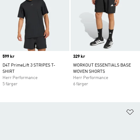
Price
599 kr
Price
329 kr
D4T PrimeLift 3 STRIPES T-
WORKOUT ESSENTIALS BASE
SHIRT
WOVEN SHORTS
Herr Performance
Herr Performance
5 färger
6 färger
Lä