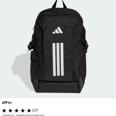
Price
499 kr
(27)