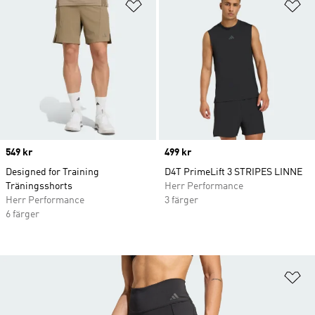
Lägg till på önskelistan
Lä
Price
549 kr
Price
499 kr
Designed for Training
D4T PrimeLift 3 STRIPES LINNE
Träningsshorts
Herr Performance
Herr Performance
3 färger
6 färger
Lä