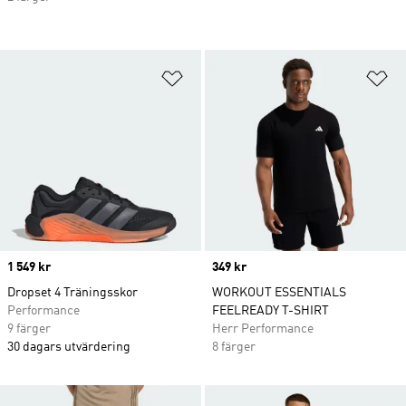
Lägg till på önskelistan
Lä
Price
1 549 kr
Price
349 kr
Dropset 4 Träningsskor
WORKOUT ESSENTIALS
Performance
FEELREADY T-SHIRT
9 färger
Herr Performance
30 dagars utvärdering
8 färger