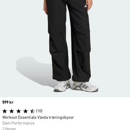
Price
599 kr
(10)
Workout Essentials Vävda träningsbyxor
Dam Performance
2 färger