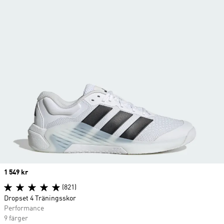
Price
1 549 kr
(821)
Dropset 4 Träningsskor
Performance
9 färger