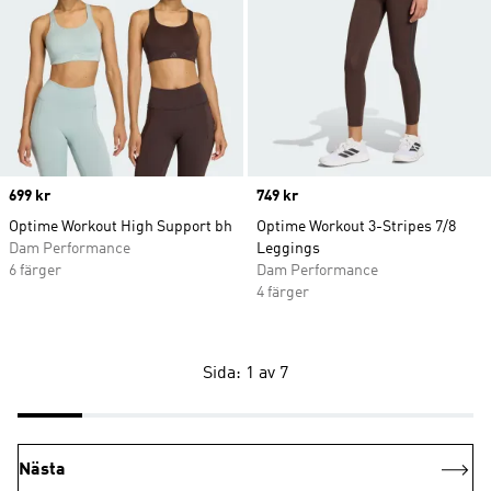
Price
699 kr
Price
749 kr
Optime Workout High Support bh
Optime Workout 3-Stripes 7/8
Dam Performance
Leggings
6 färger
Dam Performance
4 färger
Sida: 1 av 7
Nästa