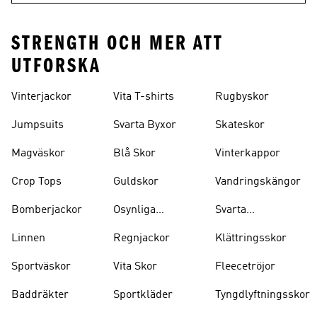
STRENGTH OCH MER ATT
UTFORSKA
Vinterjackor
Vita T-shirts
Rugbyskor
Jumpsuits
Svarta Byxor
Skateskor
Magväskor
Blå Skor
Vinterkappor
Crop Tops
Guldskor
Vandringskängor
Bomberjackor
Osynliga
Svarta
Strumpor
Ryggsäckar
Linnen
Regnjackor
Klättringsskor
Sportväskor
Vita Skor
Fleecetröjor
Baddräkter
Sportkläder
Tyngdlyftningsskor