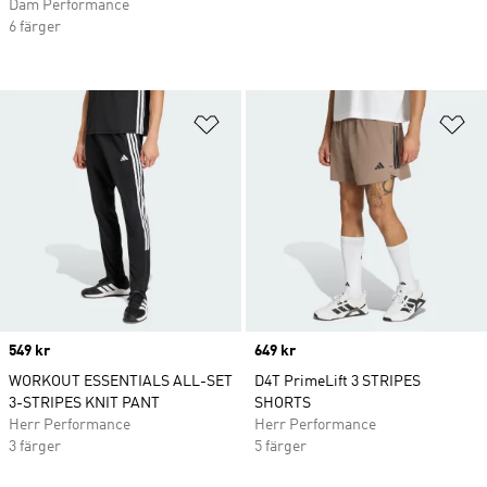
Dam Performance
6 färger
Lägg till på önskelistan
Lä
Price
549 kr
Price
649 kr
WORKOUT ESSENTIALS ALL-SET
D4T PrimeLift 3 STRIPES
3-STRIPES KNIT PANT
SHORTS
Herr Performance
Herr Performance
3 färger
5 färger