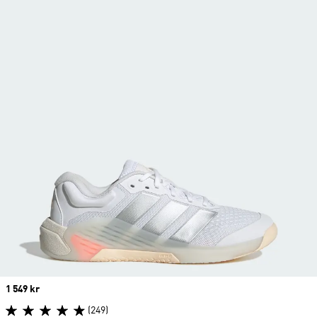
Price
1 549 kr
(249)