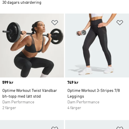
30 dagars utvärdering
Lägg till på önskelistan
Lä
Price
599 kr
Price
749 kr
Optime Workout Twist Vändbar
Optime Workout 3-Stripes 7/8
bh-topp med lätt stöd
Leggings
Dam Performance
Dam Performance
2 färger
4 färger
Lägg till på önskelistan
Lä