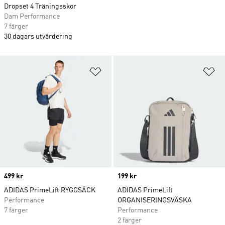
Dropset 4 Träningsskor
Dam Performance
7 färger
30 dagars utvärdering
Lägg till på önskelistan
Lä
Price
499 kr
Price
199 kr
ADIDAS PrimeLift RYGGSÄCK
ADIDAS PrimeLift
Performance
ORGANISERINGSVÄSKA
7 färger
Performance
2 färger