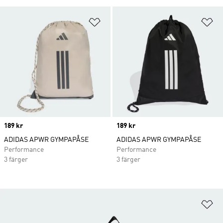
Lägg till på önskelistan
Lä
Price
189 kr
Price
189 kr
ADIDAS APWR GYMPAPÅSE
ADIDAS APWR GYMPAPÅSE
Performance
Performance
3 färger
3 färger
Lä