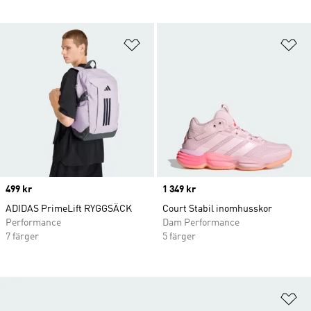
Lägg till på önskelistan
Lä
Price
499 kr
Price
1 349 kr
ADIDAS PrimeLift RYGGSÄCK
Court Stabil inomhusskor
Performance
Dam Performance
7 färger
5 färger
Lä