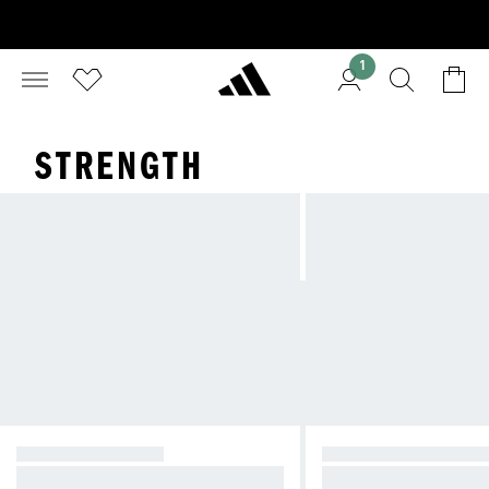
1
STRENGTH
STYRKETRÄNING
HYBRID TRAINING 
Designad för kraft. Med fokus på p
Träna hårt. Rör dig u