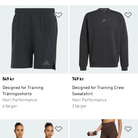
Lägg till på önskelistan
Lä
Price
549 kr
Price
749 kr
Designed for Training
Designed for Training Crew
Träningsshorts
Sweatshirt
Herr Performance
Herr Performance
6 färger
3 färger
Lägg till på önskelistan
Lä