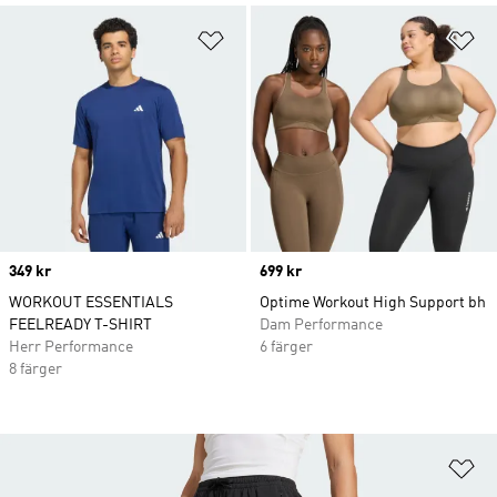
Lägg till på önskelistan
Lä
Price
349 kr
Price
699 kr
WORKOUT ESSENTIALS
Optime Workout High Support bh
FEELREADY T-SHIRT
Dam Performance
Herr Performance
6 färger
8 färger
Lä