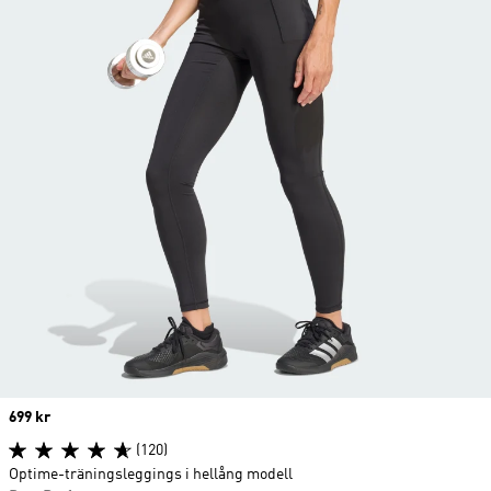
Price
699 kr
(120)
Optime-träningsleggings i hellång modell