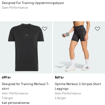
Designed For Training Uppvärmningsbyxor
Dam Performance
Lägg till på önskelistan
Lä
Price
499 kr
Price
549 kr
Designed for Training Workout T-
Optime Workout 3-Stripes Short
shirt
Leggings
Herr Performance
Dam Performance
5 färger
6 färger
kan personaliseras