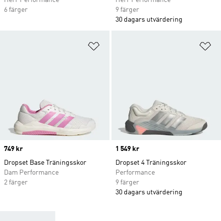
Herr Performance
Herr Performance
6 färger
9 färger
30 dagars utvärdering
Lägg till på önskelistan
Lä
Price
749 kr
Price
1 549 kr
Dropset Base Träningsskor
Dropset 4 Träningsskor
Dam Performance
Performance
2 färger
9 färger
30 dagars utvärdering
HITTA DINA TRÄNINGSSKOR