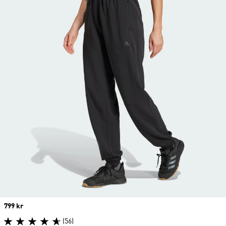
Price
799 kr
(56)