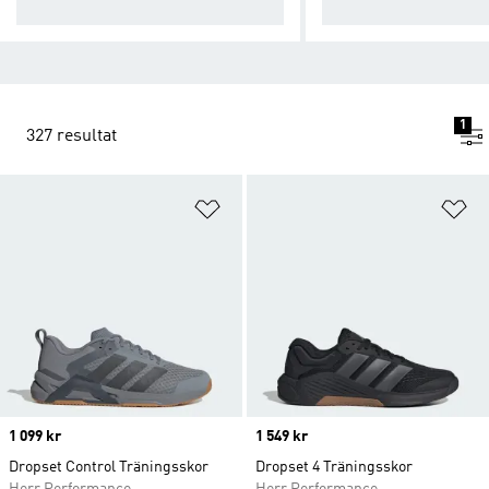
restationer.
ngar.
1
327 resultat
Lägg till på önskelistan
Lä
Price
1 099 kr
Price
1 549 kr
Dropset Control Träningsskor
Dropset 4 Träningsskor