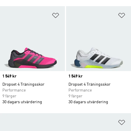
Lägg till på önskelistan
Lä
Price
1 549 kr
Price
1 549 kr
Dropset 4 Träningsskor
Dropset 4 Träningsskor
Performance
Performance
9 färger
9 färger
30 dagars utvärdering
30 dagars utvärdering
Lä