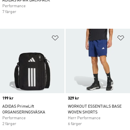
ADIDAS APWR BACKPACK
Performance
7 färger
Lägg till på önskelistan
Lä
Price
199 kr
Price
329 kr
ADIDAS PrimeLift
WORKOUT ESSENTIALS BASE
ORGANISERINGSVÄSKA
WOVEN SHORTS
Performance
Herr Performance
2 färger
6 färger