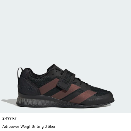
Price
2 499 kr
Adipower Weightlifting 3 Skor