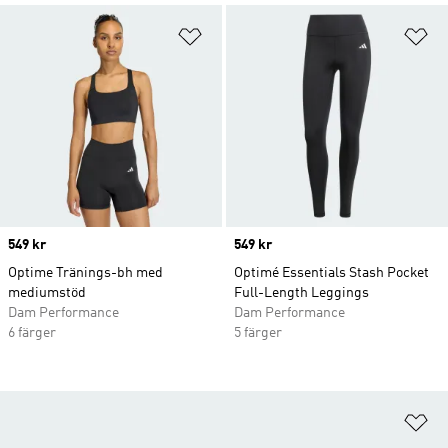
Lägg till på önskelistan
Lä
Price
549 kr
Price
549 kr
Optime Tränings-bh med
Optimé Essentials Stash Pocket
mediumstöd
Full-Length Leggings
Dam Performance
Dam Performance
6 färger
5 färger
Lä