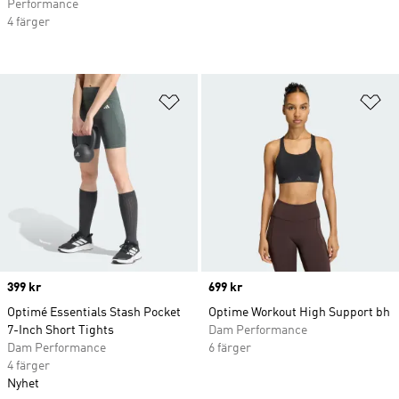
Performance
4 färger
Lägg till på önskelistan
Lä
Price
399 kr
Price
699 kr
Optimé Essentials Stash Pocket
Optime Workout High Support bh
7-Inch Short Tights
Dam Performance
Dam Performance
6 färger
4 färger
Nyhet