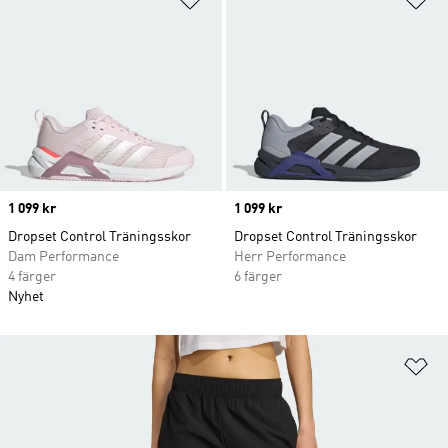
Price
1 099 kr
Price
1 099 kr
Dropset Control Träningsskor
Dropset Control Träningsskor
Dam Performance
Herr Performance
4 färger
6 färger
Nyhet
Lä