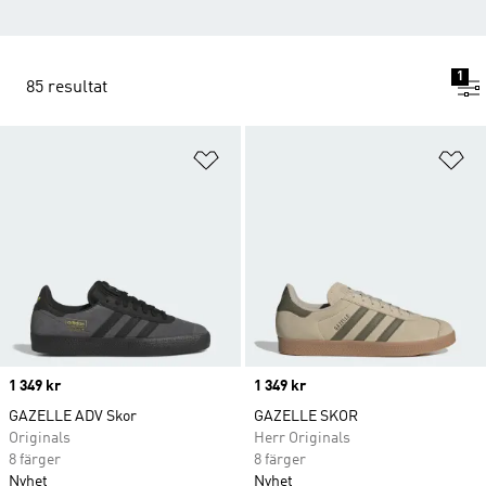
1
85 resultat
Lägg till på önskelistan
Lä
Price
1 349 kr
Price
1 349 kr
GAZELLE ADV Skor
GAZELLE SKOR
Originals
Herr Originals
8 färger
8 färger
Nyhet
Nyhet