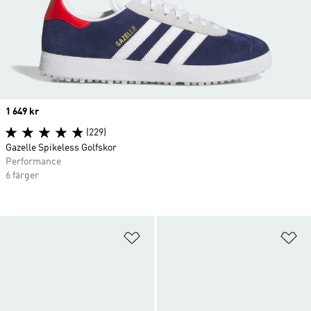
Price
1 649 kr
(229)
Gazelle Spikeless Golfskor
Performance
6 färger
Lägg till på önskelistan
Lä