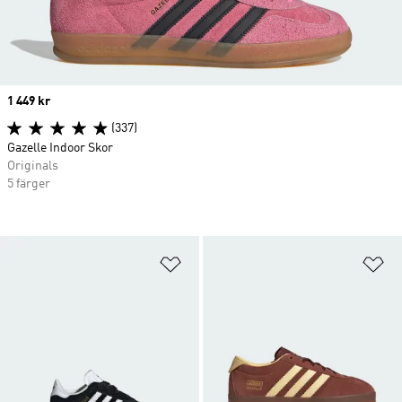
Price
1 449 kr
(337)
Gazelle Indoor Skor
Originals
5 färger
Lägg till på önskelistan
Lä