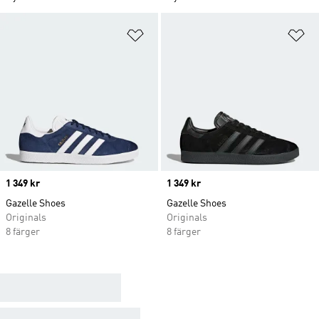
Lägg till på önskelistan
Lä
Price
1 349 kr
Price
1 349 kr
Gazelle Shoes
Gazelle Shoes
Originals
Originals
8 färger
8 färger