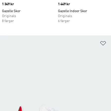
Price
1 349 kr
Price
1 449 kr
Gazelle Skor
Gazelle Indoor Skor
Originals
Originals
8 färger
6 färger
Lä