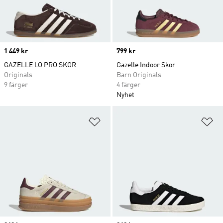
Price
1 449 kr
Price
799 kr
GAZELLE LO PRO SKOR
Gazelle Indoor Skor
Originals
Barn Originals
9 färger
4 färger
Nyhet
Lägg till på önskelistan
Lä