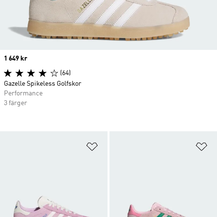
Price
1 649 kr
(64)
Gazelle Spikeless Golfskor
Performance
3 färger
Lägg till på önskelistan
Lä