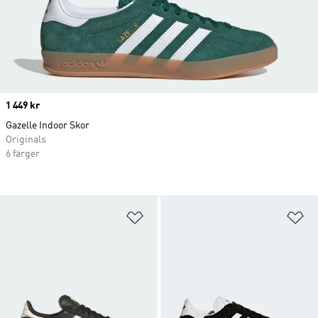
Price
1 449 kr
Gazelle Indoor Skor
Originals
6 färger
Lägg till på önskelistan
Lä