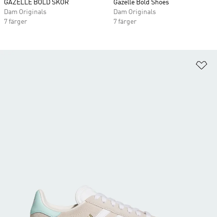
GAZELLE BOLD SKOR
Gazelle Bold Shoes
Dam Originals
Dam Originals
7 färger
7 färger
Lä