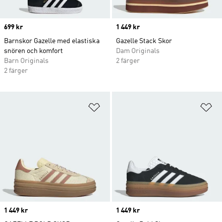
Price
699 kr
Price
1 449 kr
Barnskor Gazelle med elastiska
Gazelle Stack Skor
snören och komfort
Dam Originals
Barn Originals
2 färger
2 färger
Lägg till på önskelistan
Lä
Price
1 449 kr
Price
1 449 kr