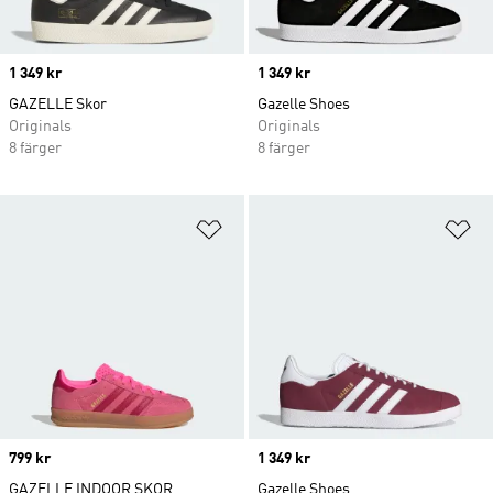
Price
1 349 kr
Price
1 349 kr
GAZELLE Skor
Gazelle Shoes
Originals
Originals
8 färger
8 färger
Lägg till på önskelistan
Lä
Price
799 kr
Price
1 349 kr
GAZELLE INDOOR SKOR
Gazelle Shoes