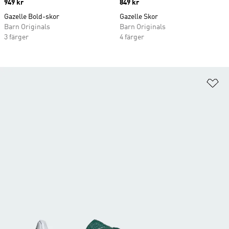
Price
949 kr
Price
849 kr
Gazelle Bold-skor
Gazelle Skor
Barn Originals
Barn Originals
3 färger
4 färger
Lä