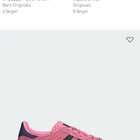
Barn Originals
Originals
4 färger
8 färger
Lä