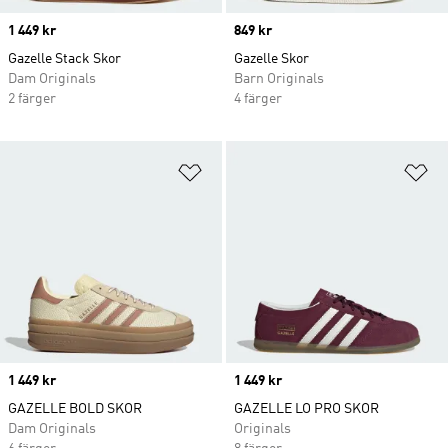
Price
1 449 kr
Price
849 kr
Gazelle Stack Skor
Gazelle Skor
Dam Originals
Barn Originals
2 färger
4 färger
Lägg till på önskelistan
Lä
Price
1 449 kr
Price
1 449 kr
GAZELLE BOLD SKOR
GAZELLE LO PRO SKOR
Dam Originals
Originals