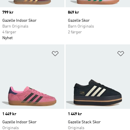
Price
799 kr
Price
849 kr
Gazelle Indoor Skor
Gazelle Skor
Barn Originals
Barn Originals
4 färger
2 färger
Nyhet
Lägg till på önskelistan
Lä
Price
1 449 kr
Price
1 449 kr
Gazelle Indoor Skor
Gazelle Stack Skor
Originals
Originals