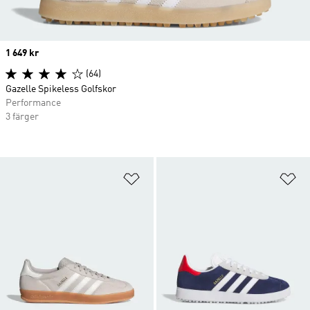
Price
1 649 kr
(64)
Gazelle Spikeless Golfskor
Performance
3 färger
Lägg till på önskelistan
Lä