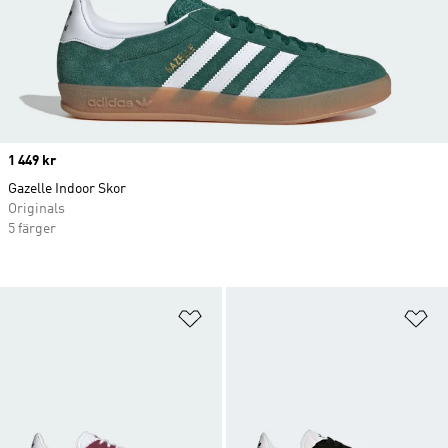
Price
1 449 kr
Gazelle Indoor Skor
Originals
5 färger
Lägg till på önskelistan
Lä