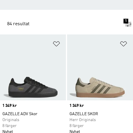
1
84 resultat
Lägg till på önskelistan
Lä
Price
1 349 kr
Price
1 349 kr
GAZELLE ADV Skor
GAZELLE SKOR
Originals
Herr Originals
8 färger
8 färger
Nyhet
Nyhet