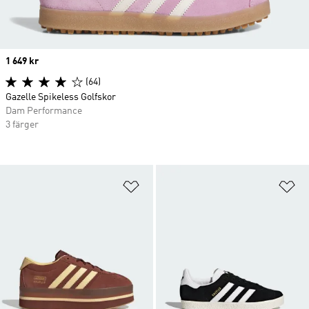
Price
1 649 kr
(64)
Gazelle Spikeless Golfskor
Dam Performance
3 färger
Lägg till på önskelistan
Lä