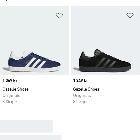
Lägg till på önskelistan
Lä
Price
1 349 kr
Price
1 349 kr
Gazelle Shoes
Gazelle Shoes
Originals
Originals
8 färger
8 färger