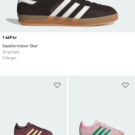
Price
1 449 kr
Gazelle Indoor Skor
Originals
5 färger
Lägg till på önskelistan
Lä