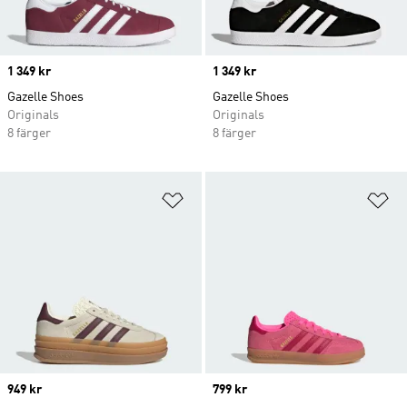
Price
1 349 kr
Price
1 349 kr
Gazelle Shoes
Gazelle Shoes
Originals
Originals
8 färger
8 färger
Lägg till på önskelistan
Lä
Price
949 kr
Price
799 kr