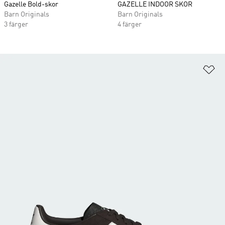
Gazelle Bold-skor
GAZELLE INDOOR SKOR
Barn Originals
Barn Originals
3 färger
4 färger
Lä