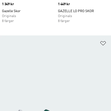
Price
1 349 kr
Price
1 449 kr
Gazelle Skor
GAZELLE LO PRO SKOR
Originals
Originals
8 färger
8 färger
Lä