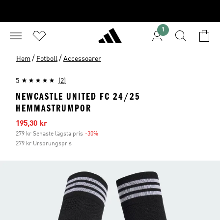
1
/
/
Hem
Fotboll
Accessoarer
5
(2)
NEWCASTLE UNITED FC 24/25
HEMMASTRUMPOR
Reapris
195,30 kr
279 kr Senaste lägsta pris
-30%
Rabatt
279 kr Ursprungspris